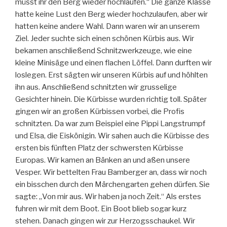
müsst ihr den Berg wieder hochlaufen.“ Die ganze Klasse
hatte keine Lust den Berg wieder hochzulaufen, aber wir
hatten keine andere Wahl. Dann waren wir an unserem
Ziel. Jeder suchte sich einen schönen Kürbis aus. Wir
bekamen anschließend Schnitzwerkzeuge, wie eine
kleine Minisäge und einen flachen Löffel. Dann durften wir
loslegen. Erst sägten wir unseren Kürbis auf und höhlten
ihn aus. Anschließend schnitzten wir grusselige
Gesichter hinein. Die Kürbisse wurden richtig toll. Später
gingen wir an großen Kürbissen vorbei, die Profis
schnitzten. Da war zum Beispiel eine Pippi Langstrumpf
und Elsa, die Eiskönigin. Wir sahen auch die Kürbisse des
ersten bis fünften Platz der schwersten Kürbisse
Europas. Wir kamen an Bänken an und aßen unsere
Vesper. Wir bettelten Frau Bamberger an, dass wir noch
ein bisschen durch den Märchengarten gehen dürfen. Sie
sagte: „Von mir aus. Wir haben ja noch Zeit.“ Als erstes
fuhren wir mit dem Boot. Ein Boot blieb sogar kurz
stehen. Danach gingen wir zur Herzogsschaukel. Wir