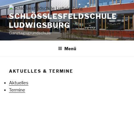
Zum
Inhalt
SCHLÖSSLESFELDSCHULE L
springen
UDWIGSBURG
Ganztagsgrundschule
Menü
AKTUELLES & TERMINE
Aktuelles
Termine