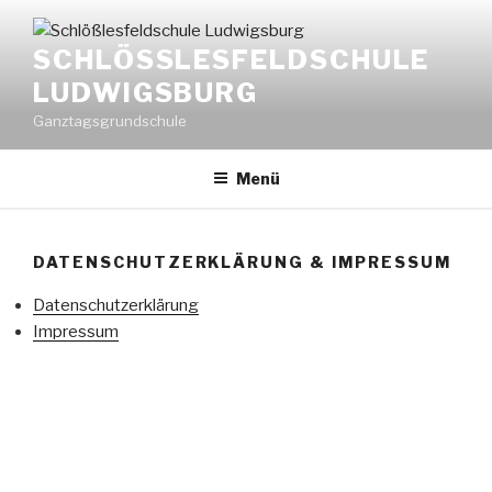
Zum
Inhalt
SCHLÖSSLESFELDSCHULE L
springen
UDWIGSBURG
Ganztagsgrundschule
Menü
DATENSCHUTZERKLÄRUNG & IMPRESSUM
Datenschutzerklärung
Impressum