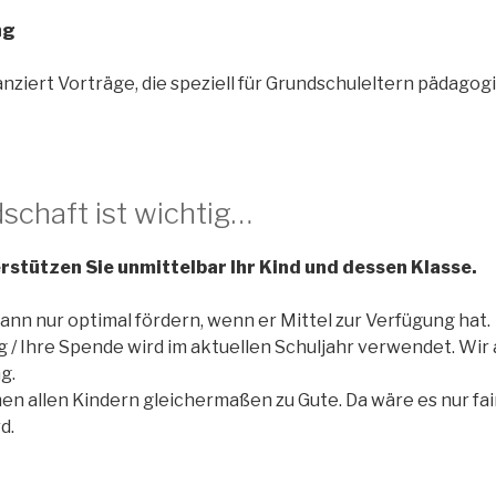
ng
anziert Vorträge, die speziell für Grundschuleltern pädagog
dschaft ist wichtig…
rstützen Sie unmittelbar Ihr Kind und dessen Klasse.
ann nur optimal fördern, wenn er Mittel zur Verfügung hat.
g / Ihre Spende wird im aktuellen Schuljahr verwendet. Wir
g.
n allen Kindern gleichermaßen zu Gute. Da wäre es nur fai
d.