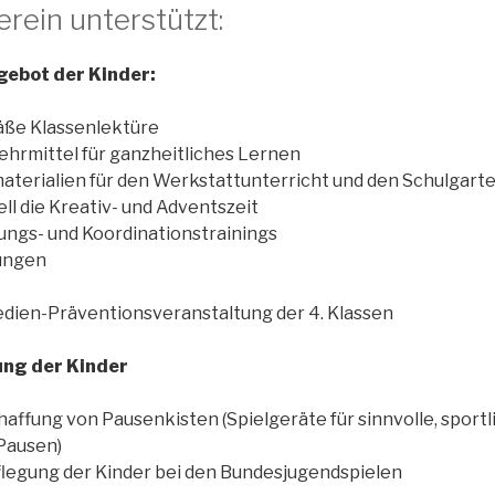
rein unterstützt:
gebot der Kinder:
äße Klassenlektüre
ehrmittel für ganzheitliches Lernen
materialien für den Werkstattunterricht und den Schulgart
ell die Kreativ- und Adventszeit
ngs- und Koordinationstrainings
sungen
dien-Präventionsveranstaltung der 4. Klassen
ung
der Kinder
haffung von Pausenkisten (Spielgeräte für sinnvolle, sportl
 Pausen)
pflegung der Kinder bei den Bundesjugendspielen