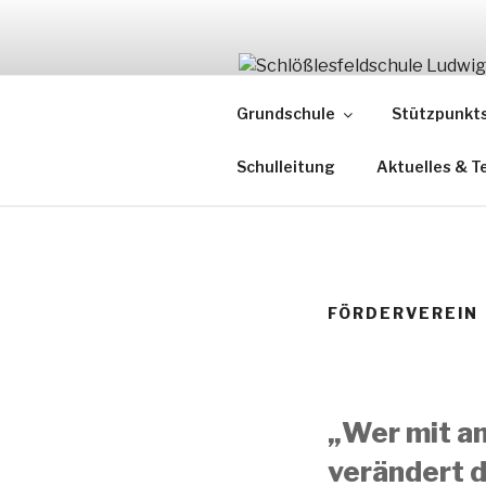
Zum
Inhalt
springen
SCHLÖSSL
Grundschule
Stützpunkt
Ganztagsgrundschule
Schulleitung
Aktuelles & T
FÖRDERVEREIN
„Wer mit an
verändert d