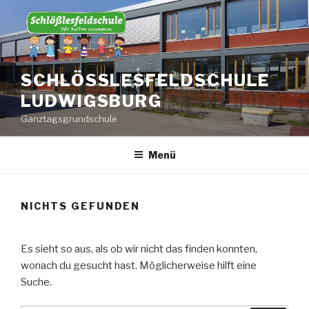
Zum
Inhalt
springen
SCHLÖSSLESFELDSCHULE L
UDWIGSBURG
Ganztagsgrundschule
Menü
NICHTS GEFUNDEN
Es sieht so aus, als ob wir nicht das finden konnten,
wonach du gesucht hast. Möglicherweise hilft eine
Suche.