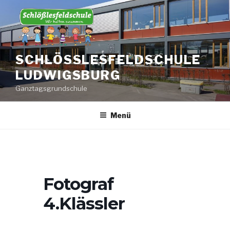
Zum
Inhalt
springen
SCHLÖSSLESFELDSCHULE L
UDWIGSBURG
Ganztagsgrundschule
Menü
Fotograf
4.Klässler