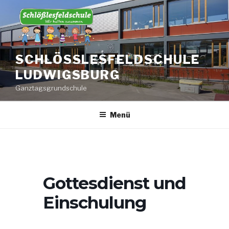
Zum
Inhalt
springen
SCHLÖSSLESFELDSCHULE L
UDWIGSBURG
Ganztagsgrundschule
Menü
Gottesdienst und
Einschulung