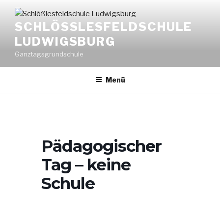
Zum
Inhalt
SCHLÖSSLESFELDSCHULE L
springen
UDWIGSBURG
Ganztagsgrundschule
Menü
Pädagogischer
Tag – keine
Schule