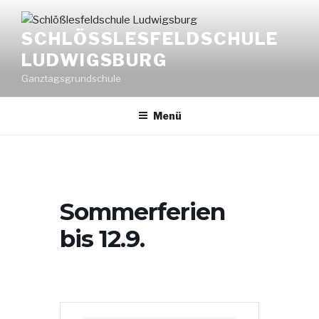
Zum
Inhalt
SCHLÖSSLESFELDSCHULE L
springen
UDWIGSBURG
Ganztagsgrundschule
Menü
Sommerferien
bis 12.9.